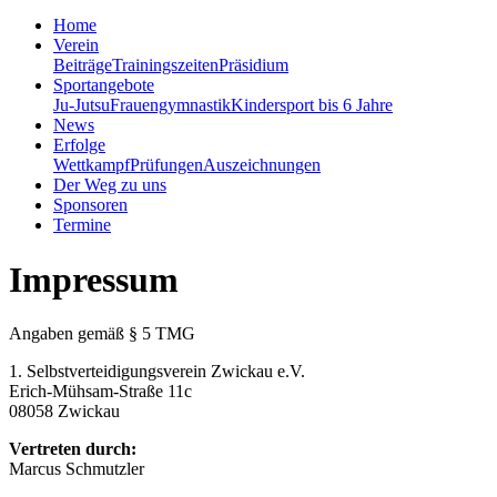
Home
Verein
Beiträge
Trainingszeiten
Präsidium
Sportangebote
Ju-Jutsu
Frauengymnastik
Kindersport bis 6 Jahre
News
Erfolge
Wettkampf
Prüfungen
Auszeichnungen
Der Weg zu uns
Sponsoren
Termine
Impressum
Angaben gemäß § 5 TMG
1. Selbstverteidigungsverein Zwickau e.V.
Erich-Mühsam-Straße 11c
08058 Zwickau
Vertreten durch:
Marcus Schmutzler