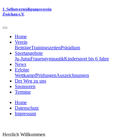
1. Selbstverteidigungsverein
Zwickau e.V.
Home
Verein
Beiträge
Trainingszeiten
Präsidium
Sportangebote
Ju-Jutsu
Frauengymnastik
Kindersport bis 6 Jahre
News
Erfolge
Wettkampf
Prüfungen
Auszeichnungen
Der Weg zu uns
Sponsoren
Termine
Home
Datenschutz
Impressum
Herzlich Willkommen