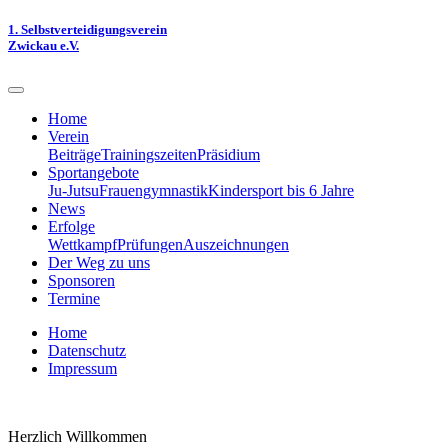
1. Selbstverteidigungsverein
Zwickau e.V.
Home
Verein
Beiträge
Trainingszeiten
Präsidium
Sportangebote
Ju-Jutsu
Frauengymnastik
Kindersport bis 6 Jahre
News
Erfolge
Wettkampf
Prüfungen
Auszeichnungen
Der Weg zu uns
Sponsoren
Termine
Home
Datenschutz
Impressum
Herzlich Willkommen